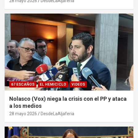
28 mayo 2026
DesdeLaAljaferia
67 ESCAÑOS
EL HEMICICLO
VIDEOS
Nolasco (Vox) niega la crisis con el PP y ataca
a los medios
28 mayo 2026
DesdeLaAljaferia