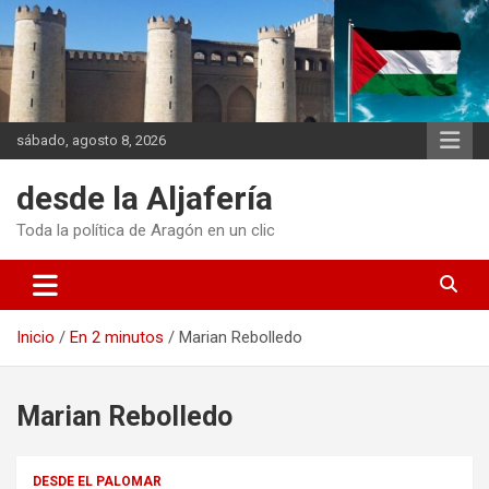
Saltar
al
contenido
sábado, agosto 8, 2026
desde la Aljafería
Toda la política de Aragón en un clic
Inicio
En 2 minutos
Marian Rebolledo
Marian Rebolledo
DESDE EL PALOMAR