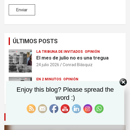
ÚLTIMOS POSTS
LA TRIBUNA DE INVITADOS
OPINIÓN
El mes de julio no es una tregua
24 julio 2026
Conrad Blásquiz
EN 2 MINUTOS
OPINIÓN
No soy ministro
Enjoy this blog? Please spread the
30 junio 2026
Conrad Blásquiz
word :)
VÍDEOS DESTACADOS