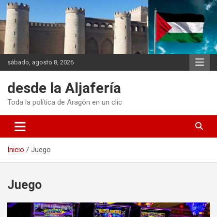
Saltar
al
contenido
sábado, agosto 8, 2026
desde la Aljafería
Toda la política de Aragón en un clic
Inicio
Juego
Juego