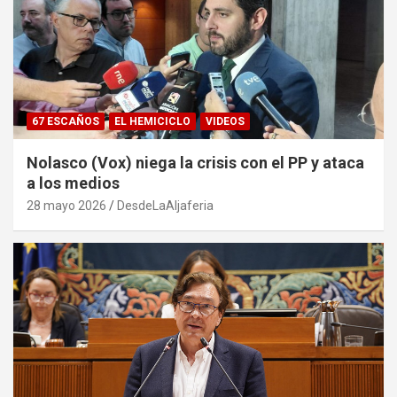
67 ESCAÑOS
EL HEMICICLO
VIDEOS
Nolasco (Vox) niega la crisis con el PP y ataca
a los medios
28 mayo 2026
DesdeLaAljaferia