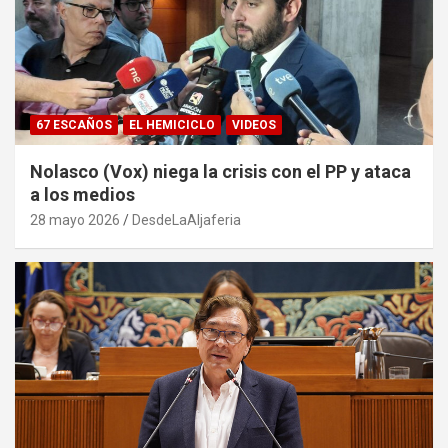
67 ESCAÑOS
EL HEMICICLO
VIDEOS
Nolasco (Vox) niega la crisis con el PP y ataca
a los medios
28 mayo 2026
DesdeLaAljaferia