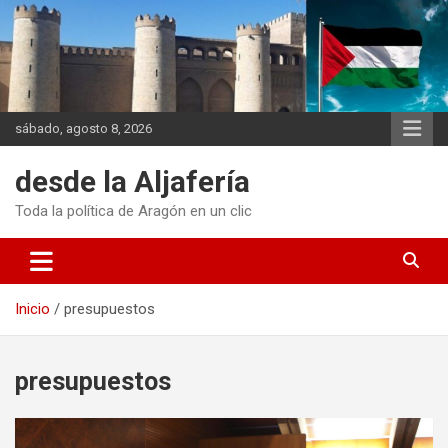
Saltar
al
contenido
sábado, agosto 8, 2026
desde la Aljafería
Toda la política de Aragón en un clic
Inicio
presupuestos
presupuestos