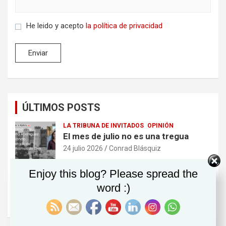
He leido y acepto
la política de privacidad
ÚLTIMOS POSTS
LA TRIBUNA DE INVITADOS
OPINIÓN
El mes de julio no es una tregua
24 julio 2026
Conrad Blásquiz
Enjoy this blog? Please spread the
EN 2 MINUTOS
OPINIÓN
No soy ministro
word :)
30 junio 2026
Conrad Blásquiz