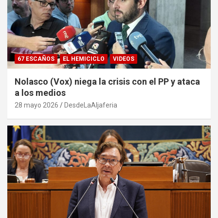
67 ESCAÑOS
EL HEMICICLO
VIDEOS
Nolasco (Vox) niega la crisis con el PP y ataca
a los medios
28 mayo 2026
DesdeLaAljaferia