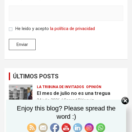
He leido y acepto
la política de privacidad
ÚLTIMOS POSTS
LA TRIBUNA DE INVITADOS
OPINIÓN
El mes de julio no es una tregua
24 julio 2026
Conrad Blásquiz
Enjoy this blog? Please spread the
word :)
EN 2 MINUTOS
OPINIÓN
No soy ministro
30 junio 2026
Conrad Blásquiz