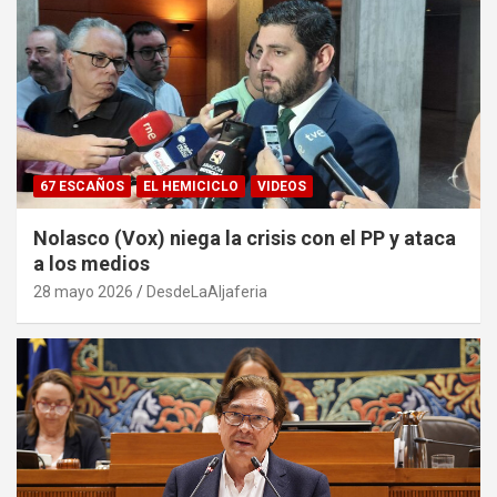
67 ESCAÑOS
EL HEMICICLO
VIDEOS
Nolasco (Vox) niega la crisis con el PP y ataca
a los medios
28 mayo 2026
DesdeLaAljaferia