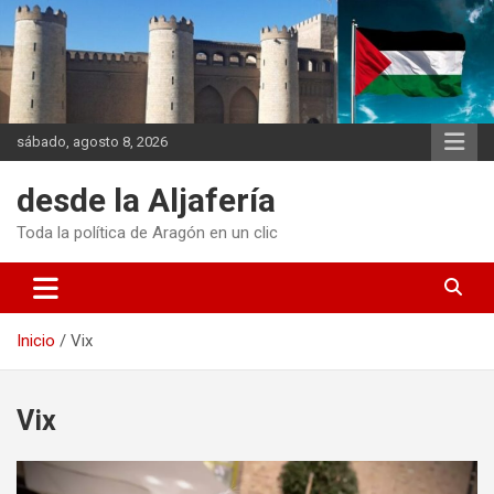
Saltar
al
contenido
sábado, agosto 8, 2026
desde la Aljafería
Toda la política de Aragón en un clic
Inicio
Vix
Vix