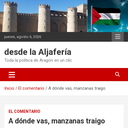
Saltar
al
contenido
jueves, agosto 6, 2026
desde la Aljafería
Toda la política de Aragón en un clic
Inicio
El comentario
A dónde vas, manzanas traigo
EL COMENTARIO
A dónde vas, manzanas traigo