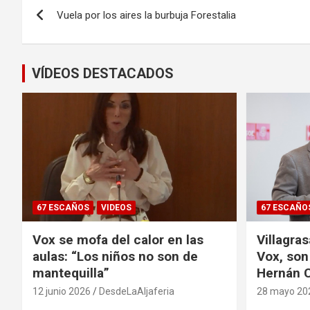
Navegación
Vuela por los aires la burbuja Forestalia
de
entradas
VÍDEOS DESTACADOS
67 ESCAÑOS
VIDEOS
67 ESCAÑO
Vox se mofa del calor en las
Villagra
aulas: “Los niños no son de
Vox, son
mantequilla”
Hernán C
12 junio 2026
DesdeLaAljaferia
28 mayo 20