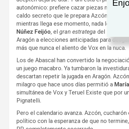
Enjo
autonómico: prefiere cazar piezas mayores. 
caldo secreto que le prepara Azcón. Su objet
mientras llega ese momento, nada le result
Núñez Feijóo
, el
gran estratega
del PP que e
Aragón a elecciones anticipadas para desga
más que nunca el aliento de Vox en la nuca.
Los de Abascal han convertido la negociación
un juego macabro. Ya tumbaron la investidu
descartan repetir la jugada en Aragón. Azcón
milagro que hace unos días permitió a
María
simultánea de Vox y Teruel Existe que por un
Pignatelli.
Pero el calendario avanza. Azcón, cucharón
político con la esperanza de que no termine,