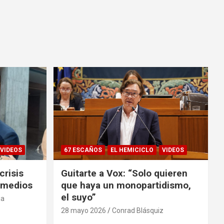
VIDEOS
67 ESCAÑOS
EL HEMICICLO
VIDEOS
crisis
Guitarte a Vox: “Solo quieren
s medios
que haya un monopartidismo,
el suyo”
ia
28 mayo 2026
Conrad Blásquiz