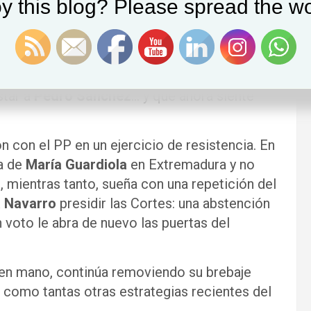
y this blog? Please spread the wo
Prefiere comer un buen jabalí que beber el
ivo es la Moncloa, desprecia el Pignatelli. Y
a más tentador que hacer sudar a
Alberto
mpujó a sus barones de Extremadura y
star a
Pedro Sánchez
… y que ahora siente
 con el PP en un ejercicio de resistencia. En
ra de
María Guardiola
en Extremadura y no
, mientras tanto, sueña con una repetición del
 Navarro
presidir las Cortes: una abstención
 voto le abra de nuevo las puertas del
 en mano, continúa removiendo su brebaje
 como tantas otras estrategias recientes del