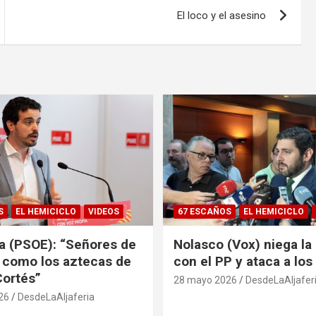
El loco y el asesino
S
EL HEMICICLO
VIDEOS
67 ESCAÑOS
EL HEMICICLO
sa (PSOE): “Señores de
Nolasco (Vox) niega la 
 como los aztecas de
con el PP y ataca a lo
ortés”
28 mayo 2026
DesdeLaAljafer
26
DesdeLaAljaferia