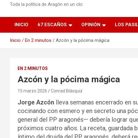
Toda la política de Aragón en un clic
INICIO
67 ESCAÑOS
OPINIÓN
LOS PASI
Inicio
En 2 minutos
Azcón y la pócima mágica
EN 2 MINUTOS
Azcón y la pócima mágica
15 marzo 2026
Conrad Blásquiz
Jorge Azcón
lleva semanas encerrado en su p
cocinando con esmero y en secreto una póc
general del PP aragonés— debería lograr que
próximos cuatro años. La receta, guardada ba
íntimo del druida del PP aragonés, deberá re