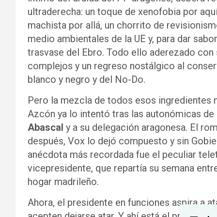
ultraderecha: un toque de xenofobia por aquí
machista por allá, un chorrito de revisionism
medio ambientales de la UE y, para dar sabor 
trasvase del Ebro. Todo ello aderezado con
complejos y un regreso nostálgico al conser
blanco y negro y del No-Do.
Pero la mezcla de todos esos ingredientes 
Azcón ya lo intentó tras las autonómicas de
Abascal
y a su delegación aragonesa. El ro
después, Vox lo dejó compuesto y sin Gobier
anécdota más recordada fue el peculiar telet
vicepresidente, que repartía su semana entr
hogar madrileño.
Ahora, el presidente en funciones aspira a at
acepten dejarse atar. Y ahí está el problema.