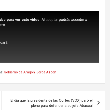
ube para ver este vídeo.
Al aceptar podrás acceder a
ero.
scará.
s:
Gobierno de Aragón
,
Jorge Azcón
El día que la presidenta de las Cortes (VOX) paró el
pleno para defender a su jefe Abascal