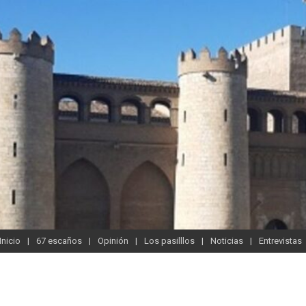
Inicio
67 escaños
Opinión
Los pasilllos
Noticias
Entrevistas