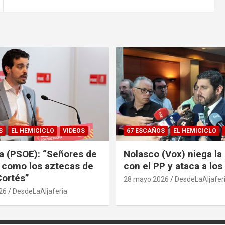
S
EL HEMICICLO
VIDEOS
67 ESCAÑOS
EL HEMICICLO
sa (PSOE): “Señores de
Nolasco (Vox) niega la 
 como los aztecas de
con el PP y ataca a lo
ortés”
28 mayo 2026
DesdeLaAljafer
26
DesdeLaAljaferia