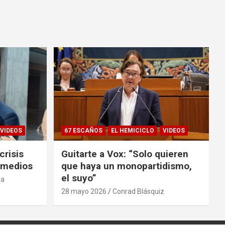
VIDEOS
67 ESCAÑOS
EL HEMICICLO
VIDEOS
crisis
Guitarte a Vox: “Solo quieren
s medios
que haya un monopartidismo,
el suyo”
ia
28 mayo 2026
Conrad Blásquiz