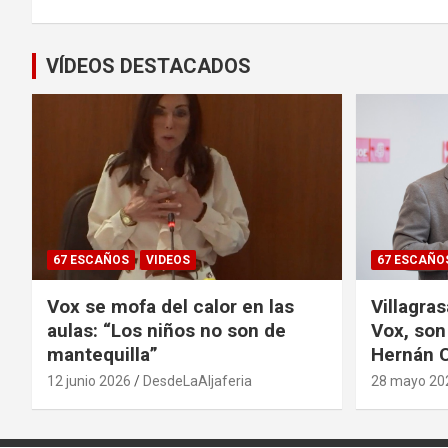
entradas
VÍDEOS DESTACADOS
67 ESCAÑOS
VIDEOS
67 ESCAÑO
Vox se mofa del calor en las
Villagra
aulas: “Los niños no son de
Vox, son
mantequilla”
Hernán C
12 junio 2026
DesdeLaAljaferia
28 mayo 20