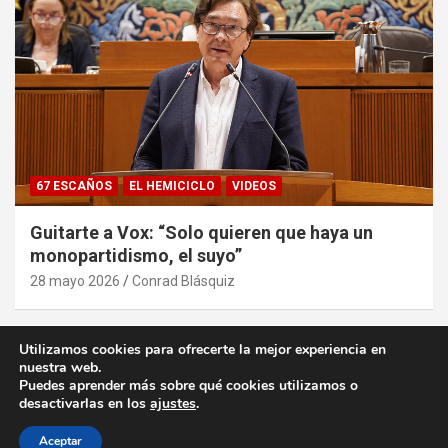
67 ESCAÑOS
EL HEMICICLO
VIDEOS
Guitarte a Vox: “Solo quieren que haya un
monopartidismo, el suyo”
28 mayo 2026
Conrad Blásquiz
Utilizamos cookies para ofrecerte la mejor experiencia en
nuestra web.
Puedes aprender más sobre qué cookies utilizamos o
desactivarlas en los
ajustes
.
Copyright ©2026
desde la Aljafería
Política de privacidad
Tema por:
Theme Horse
Funciona gracias a:
WordPress
Aceptar