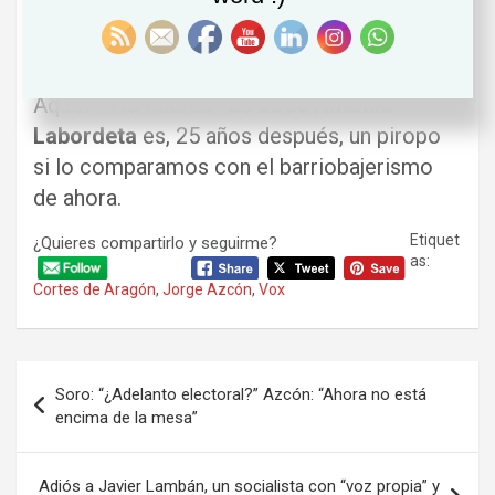
expresión. No todo cabe en el saco del
discurso parlamentario.
Aquel “
A la mierda
” de
José Antonio
Labordeta
es, 25 años después, un piropo
si lo comparamos con el barriobajerismo
de ahora.
Etiquet
¿Quieres compartirlo y seguirme?
as:
Cortes de Aragón
,
Jorge Azcón
,
Vox
Navegación
Soro: “¿Adelanto electoral?” Azcón: “Ahora no está
de
encima de la mesa”
entradas
Adiós a Javier Lambán, un socialista con “voz propia” y