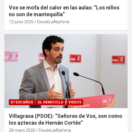
Vox se mofa del calor en las aulas: “Los niños
no son de mantequilla”
12 junio 2026
DesdeLaAljaferia
67 ESCAÑOS
EL HEMICICLO
VIDEOS
Villagrasa (PSOE): “Señores de Vox, son como
los aztecas de Hernán Cortés”
28 mayo 2026
DesdeLaAljaferia