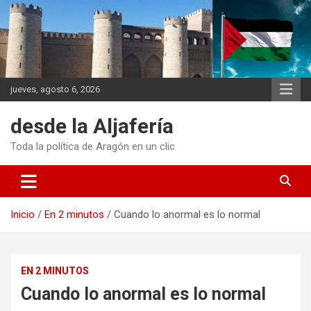
Saltar
al
contenido
jueves, agosto 6, 2026
desde la Aljafería
Toda la política de Aragón en un clic
Inicio
En 2 minutos
Cuando lo anormal es lo normal
EN 2 MINUTOS
Cuando lo anormal es lo normal