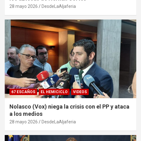
28 mayo 2026
DesdeLaAljaferia
67 ESCAÑOS
EL HEMICICLO
VIDEOS
Nolasco (Vox) niega la crisis con el PP y ataca
a los medios
28 mayo 2026
DesdeLaAljaferia