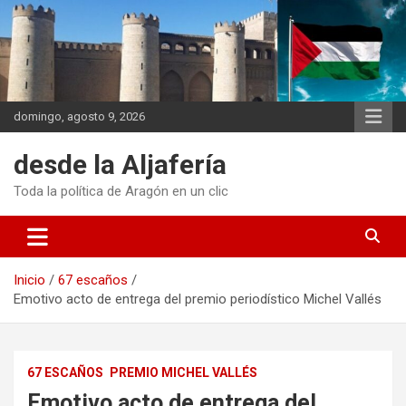
Saltar
al
contenido
domingo, agosto 9, 2026
desde la Aljafería
Toda la política de Aragón en un clic
Inicio
67 escaños
Emotivo acto de entrega del premio periodístico Michel Vallés
67 ESCAÑOS
PREMIO MICHEL VALLÉS
Emotivo acto de entrega del