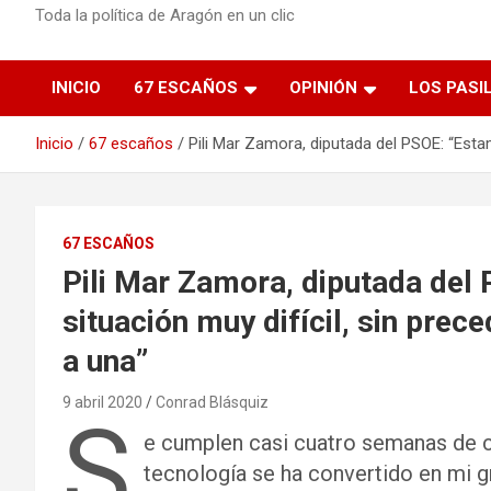
Toda la política de Aragón en un clic
INICIO
67 ESCAÑOS
OPINIÓN
LOS PASI
Inicio
67 escaños
Pili Mar Zamora, diputada del PSOE: “Est
67 ESCAÑOS
Pili Mar Zamora, diputada del
situación muy difícil, sin pre
a una”
9 abril 2020
Conrad Blásquiz
S
e cumplen casi cuatro semanas de co
tecnología se ha convertido en mi gra