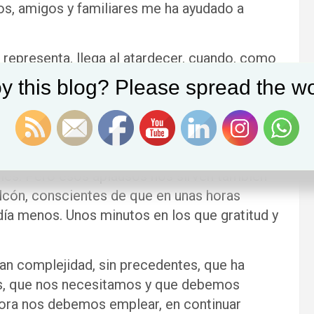
s, amigos y familiares me ha ayudado a
 representa, llega al atardecer, cuando, como
 este país, salgo al balcón, con mi familia
y this blog? Please spread the wo
cinos. Con este gesto manifestamos nuestra
ionales esenciales que están combatiendo por
o puedo evitar acordarme de mis compañeros
e, están dando lo mejor de sí mismos para
bles. Pero esos aplausos nos sirven también
alcón, conscientes de que en unas horas
día menos. Unos minutos en los que gratitud y
ran complejidad, sin precedentes, que ha
s, que nos necesitamos y que debemos
hora nos debemos emplear, en continuar