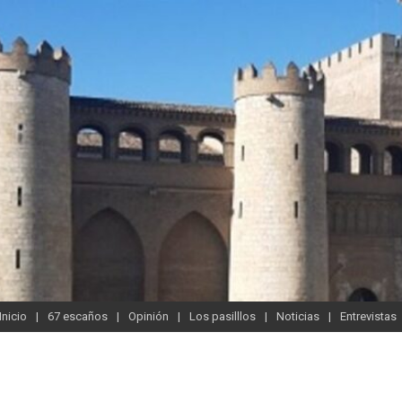
Inicio
67 escaños
Opinión
Los pasilllos
Noticias
Entrevistas