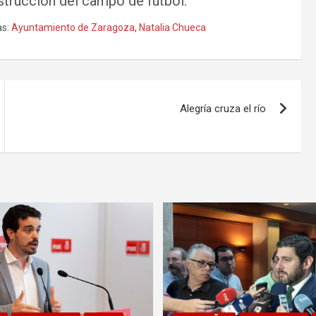
trucción del campo de fútbol.
s:
Ayuntamiento de Zaragoza
,
Natalia Chueca
Alegría cruza el río