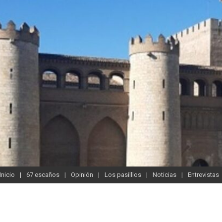
Inicio
67 escaños
Opinión
Los pasilllos
Noticias
Entrevistas