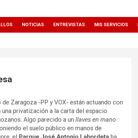
LLLOS
NOTICIAS
ENTREVISTAS
MIS SERVICIOS
desa
o de Zaragoza -PP y VOX- están actuando con
una privatización a la carta del espacio
gozanos. Algo parecido a un
llaves en mano
oniendo el suelo público en manos de
pre, el
Parque José Antonio Labordeta
ha