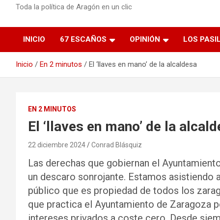
Toda la política de Aragón en un clic
INICIO
67 ESCAÑOS
OPINIÓN
LOS PASI
Inicio
En 2 minutos
El ‘llaves en mano’ de la alcaldesa
EN 2 MINUTOS
El ‘llaves en mano’ de la alcal
22 diciembre 2024
Conrad Blásquiz
Las derechas que gobiernan el Ayuntamient
un descaro sonrojante. Estamos asistiendo a 
público que es propiedad de todos los zara
que practica el Ayuntamiento de Zaragoza p
intereses privados a coste cero. Desde siem