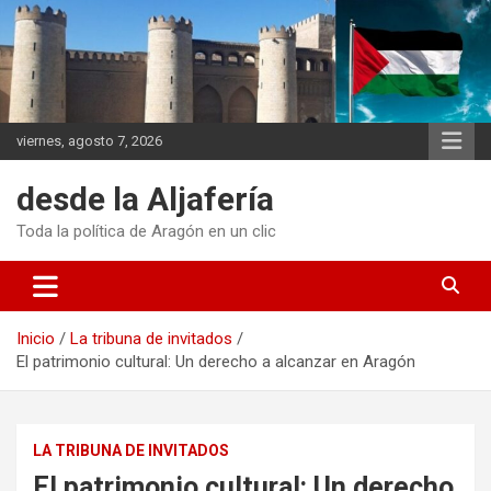
Saltar
al
contenido
viernes, agosto 7, 2026
desde la Aljafería
Toda la política de Aragón en un clic
Inicio
La tribuna de invitados
El patrimonio cultural: Un derecho a alcanzar en Aragón
LA TRIBUNA DE INVITADOS
El patrimonio cultural: Un derecho