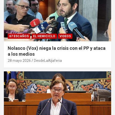
67 ESCAÑOS
EL HEMICICLO
VIDEOS
Nolasco (Vox) niega la crisis con el PP y ataca
a los medios
28 mayo 2026
DesdeLaAljaferia