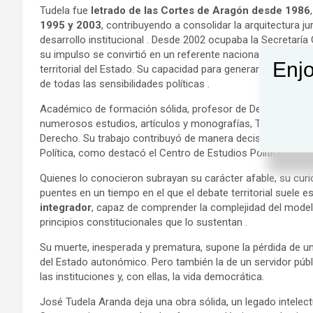
Tudela fue
letrado de las Cortes de Aragón desde 1986
1995 y 2003
, contribuyendo a consolidar la arquitectura 
desarrollo institucional . Desde 2002 ocupaba la Secretaría
su impulso se convirtió en un referente nacional e internac
Enjo
territorial del Estado. Su capacidad para generar espacios 
de todas las sensibilidades políticas .
Académico de formación sólida, profesor de Derecho Consti
numerosos estudios, artículos y monografías, Tudela combi
Derecho. Su trabajo contribuyó de manera decisiva al avanc
Política, como destacó el Centro de Estudios Políticos y Co
Quienes lo conocieron subrayan su carácter afable, su curio
puentes en un tiempo en el que el debate territorial suele 
integrador
, capaz de comprender la complejidad del model
principios constitucionales que lo sustentan .
Su muerte, inesperada y prematura, supone la pérdida de un
del Estado autonómico. Pero también la de un servidor púb
las instituciones y, con ellas, la vida democrática.
José Tudela Aranda deja una obra sólida, un legado intelec