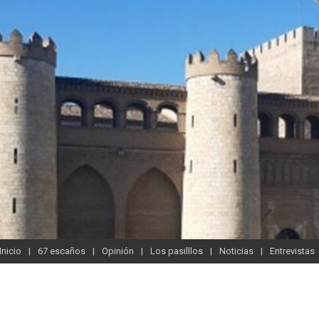
Inicio
67 escaños
Opinión
Los pasilllos
Noticias
Entrevistas