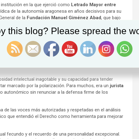
, institución en la que ejerció como
Letrado Mayor entre
jurídica de la autonomía aragonesa en años decisivos para su
 General de la
Fundación Manuel Giménez Abad
, que bajo
ional para el estudio del parlamentarismo y la organización
y this blog? Please spread the wo
de diálogo plural y análisis sereno fue reconocida por colegas
tucional en la Universidad de Zaragoza y autor de
nó la precisión técnica con una visión humanista del
e de la investigación en Derecho Constitucional y Ciencia
nstitucionales al conocerse su fallecimiento .
sidad intelectual inagotable y su capacidad para tender
estar marcado por la polarización. Para muchos, era un
jurista
o autonómico sin renunciar a la defensa firme de los
a de las voces más autorizadas y respetadas en el análisis
lico que entendió el Derecho como herramienta para mejorar
tual fecundo y el recuerdo de una personalidad excepcional.