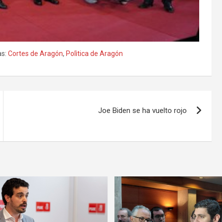
s:
Cortes de Aragón
,
Polìtica de Aragón
Joe Biden se ha vuelto rojo