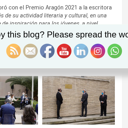
ró con el Premio Aragón 2021 a la escritora
s de su actividad literaria y cultural, en una
 de inspiración para los jóvenes, a nivel
y this blog? Please spread the wo
utonómico, Juan Antonio Bolea,
era. Los miembros de la Mesa de las Cortes y
l Patio de San Martín una placa en homenaje a
as de la COVID-19 y sus familiares.