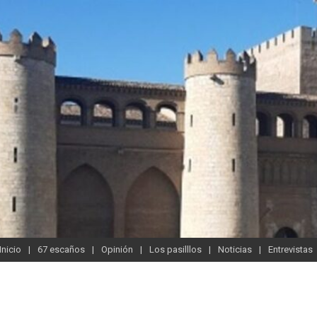
Inicio
67 escaños
Opinión
Los pasilllos
Noticias
Entrevistas