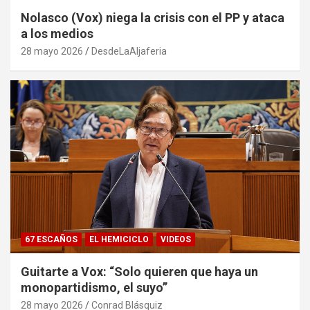
Nolasco (Vox) niega la crisis con el PP y ataca
a los medios
28 mayo 2026
DesdeLaAljaferia
67 ESCAÑOS
EL HEMICICLO
VIDEOS
Guitarte a Vox: “Solo quieren que haya un
monopartidismo, el suyo”
28 mayo 2026
Conrad Blásquiz