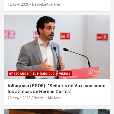
12 junio 2026
DesdeLaAljaferia
67 ESCAÑOS
EL HEMICICLO
VIDEOS
Villagrasa (PSOE): “Señores de Vox, son como
los aztecas de Hernán Cortés”
28 mayo 2026
DesdeLaAljaferia