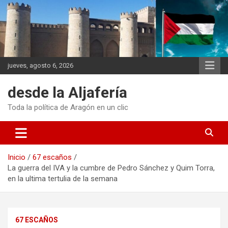
Saltar
al
contenido
jueves, agosto 6, 2026
desde la Aljafería
Toda la política de Aragón en un clic
Inicio
67 escaños
La guerra del IVA y la cumbre de Pedro Sánchez y Quim Torra,
en la ultima tertulia de la semana
67 ESCAÑOS