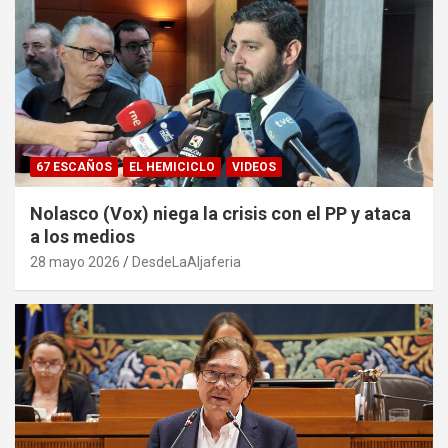
67 ESCAÑOS
EL HEMICICLO
VIDEOS
Nolasco (Vox) niega la crisis con el PP y ataca
a los medios
28 mayo 2026
DesdeLaAljaferia