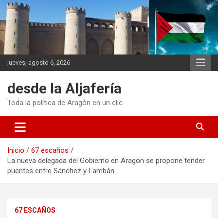
Saltar
al
contenido
jueves, agosto 6, 2026
desde la Aljafería
Toda la política de Aragón en un clic
Inicio
67 escaños
La nueva delegada del Gobierno en Aragón se propone tender
puentes entre Sánchez y Lambán
67 ESCAÑOS