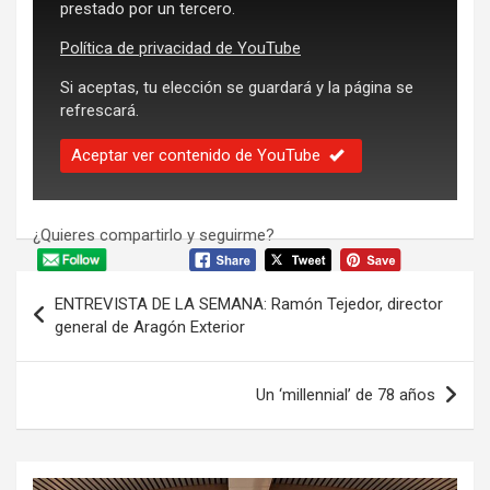
prestado por un tercero.
Política de privacidad de YouTube
Si aceptas, tu elección se guardará y la página se
refrescará.
Aceptar ver contenido de YouTube
¿Quieres compartirlo y seguirme?
Navegación
ENTREVISTA DE LA SEMANA: Ramón Tejedor, director
de
general de Aragón Exterior
entradas
Un ‘millennial’ de 78 años