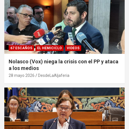
67 ESCAÑOS
EL HEMICICLO
VIDEOS
Nolasco (Vox) niega la crisis con el PP y ataca
a los medios
28 mayo 2026
DesdeLaAljaferia