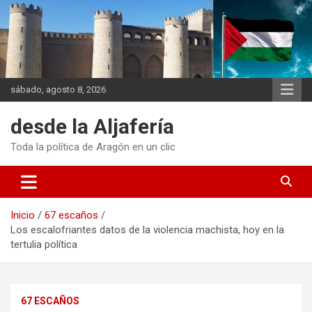
Saltar
al
contenido
sábado, agosto 8, 2026
desde la Aljafería
Toda la política de Aragón en un clic
Inicio
67 escaños
Los escalofriantes datos de la violencia machista, hoy en la
tertulia política
67 ESCAÑOS