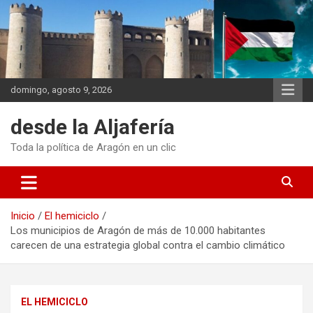
Saltar
al
contenido
domingo, agosto 9, 2026
desde la Aljafería
Toda la política de Aragón en un clic
Inicio
El hemiciclo
Los municipios de Aragón de más de 10.000 habitantes
carecen de una estrategia global contra el cambio climático
EL HEMICICLO