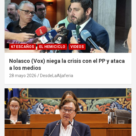
67 ESCAÑOS
EL HEMICICLO
VIDEOS
Nolasco (Vox) niega la crisis con el PP y ataca
a los medios
28 mayo 2026
DesdeLaAljaferia