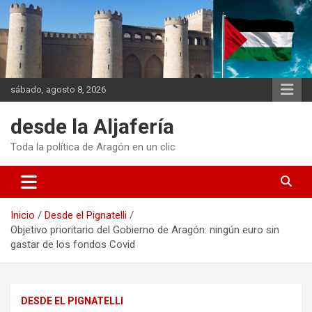
Saltar
al
contenido
sábado, agosto 8, 2026
desde la Aljafería
Toda la política de Aragón en un clic
Inicio
Desde el Pignatelli
Objetivo prioritario del Gobierno de Aragón: ningún euro sin
gastar de los fondos Covid
DESDE EL PIGNATELLI