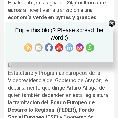
Finalmente, se asignaron
24,7 millones de
euros
a incentivar la transición a una
economía verde en pymes y grandes
empresas
.
Enjoy this blog? Please spread the
Los proyectos presentados por los
word :)
diferentes departamentos del Gobierno
como candidatos a beneficiarse de los
fondos europeos han sido coordinados por
la Dirección General de Desarrollo
Estatutario y Programas Europeos de la
Vicepresidencia del Gobierno de Aragón, el
departamento que dirige Arturo Aliaga, de
quien también dependen en esta legislatura
la tramitación del ,
Fondo Europeo de
Desarrollo Regional (FEDER), Fondo
Social Europeo (FSE)
y Cooperación