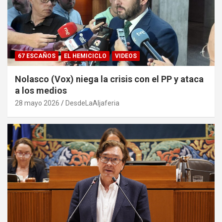
67 ESCAÑOS
EL HEMICICLO
VIDEOS
Nolasco (Vox) niega la crisis con el PP y ataca
a los medios
28 mayo 2026
DesdeLaAljaferia