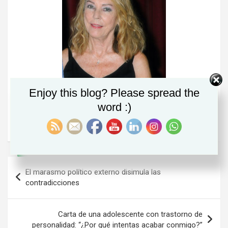
Enjoy this blog? Please spread the
Margarita Barbáchano, periodista y escritora
word :)
Artículo publicado en
El Periódico de Aragón
¿Quieres compartirlo y seguirme?
Navegación
El marasmo político externo disimula las
de
contradicciones
entradas
Carta de una adolescente con trastorno de
personalidad: “¿Por qué intentas acabar conmigo?”