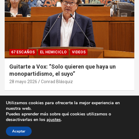
67 ESCAÑOS
EL HEMICICLO
VIDEOS
Guitarte a Vox: “Solo quieren que haya un
monopartidismo, el suyo”
28 mayo 2026
Conrad Blásquiz
Utilizamos cookies para ofrecerte la mejor experiencia en
nuestra web.
Puedes aprender más sobre qué cookies utilizamos o
desactivarlas en los
ajustes
.
Copyright ©2026
desde la Aljafería
Política de privacidad
Tema por:
Theme Horse
Funciona gracias a:
WordPress
Aceptar