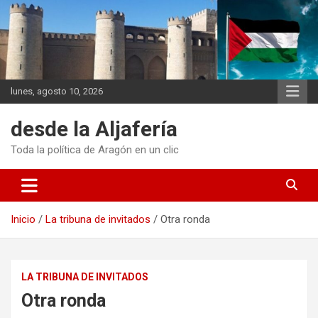
Saltar
al
contenido
lunes, agosto 10, 2026
desde la Aljafería
Toda la política de Aragón en un clic
Inicio
La tribuna de invitados
Otra ronda
LA TRIBUNA DE INVITADOS
Otra ronda