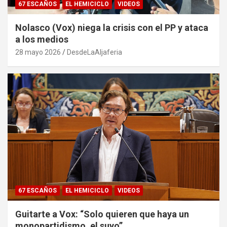
67 ESCAÑOS
EL HEMICICLO
VIDEOS
Nolasco (Vox) niega la crisis con el PP y ataca
a los medios
28 mayo 2026
DesdeLaAljaferia
67 ESCAÑOS
EL HEMICICLO
VIDEOS
Guitarte a Vox: “Solo quieren que haya un
monopartidismo, el suyo”