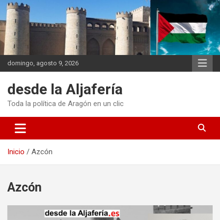
Saltar
al
contenido
domingo, agosto 9, 2026
desde la Aljafería
Toda la política de Aragón en un clic
Inicio
Azcón
Azcón