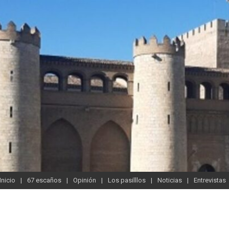
Inicio
67 escaños
Opinión
Los pasilllos
Noticias
Entrevistas