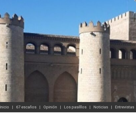
Inicio
67 escaños
Opinión
Los pasilllos
Noticias
Entrevistas