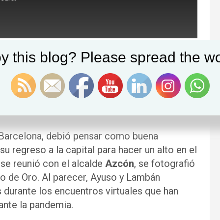
y this blog? Please spread the wo
Ayuso
estuvo el pasado viernes de bolos
una visita rodeada de cierto misterio,
tuvo con el presidente
Javier Lambán
. La
Era la primera vez que un presidente madrileño
 Barcelona, debió pensar como buena
u regreso a la capital para hacer un alto en el
í se reunió con el alcalde
Azcón
, se fotografió
ro de Oro. Al parecer, Ayuso y Lambán
durante los encuentros virtuales que han
ante la pandemia.