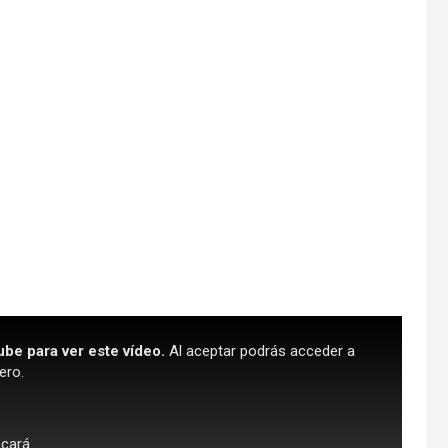
ube para ver este vídeo.
Al aceptar podrás acceder a
ero.
scará.