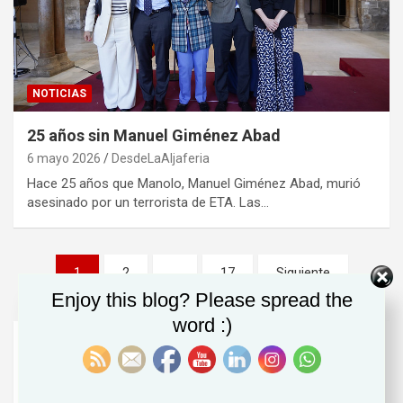
NOTICIAS
25 años sin Manuel Giménez Abad
6 mayo 2026
DesdeLaAljaferia
Hace 25 años que Manolo, Manuel Giménez Abad, murió
asesinado por un terrorista de ETA. Las…
Paginación
1
2
…
17
Siguiente
de
Enjoy this blog? Please spread the
entradas
word :)