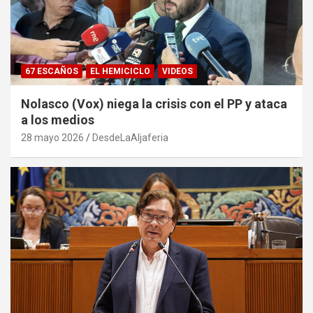
67 ESCAÑOS
EL HEMICICLO
VIDEOS
Nolasco (Vox) niega la crisis con el PP y ataca
a los medios
28 mayo 2026
DesdeLaAljaferia