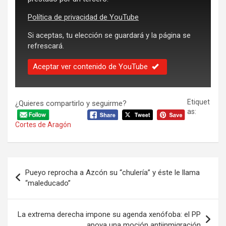
Política de privacidad de YouTube
Si aceptas, tu elección se guardará y la página se
refrescará.
Aceptar ver contenido de YouTube
Etiquet
¿Quieres compartirlo y seguirme?
as:
Cortes de Aragón
Navegación
Pueyo reprocha a Azcón su “chulería” y éste le llama
de
“maleducado”
entradas
La extrema derecha impone su agenda xenófoba: el PP
apoya una moción antiinmigración