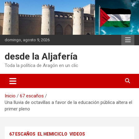
Saltar
al
contenido
domingo, agosto 9, 2026
desde la Aljafería
Toda la política de Aragón en un clic
Inicio
67 escaños
Una lluvia de octavillas a favor de la educación pública altera el
primer pleno
67 ESCAÑOS
EL HEMICICLO
VIDEOS