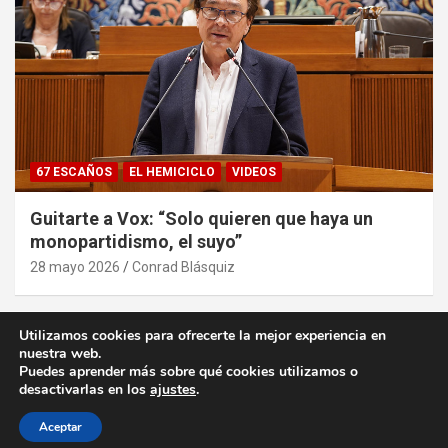
67 ESCAÑOS
EL HEMICICLO
VIDEOS
Guitarte a Vox: “Solo quieren que haya un
monopartidismo, el suyo”
28 mayo 2026
Conrad Blásquiz
Utilizamos cookies para ofrecerte la mejor experiencia en
nuestra web.
Puedes aprender más sobre qué cookies utilizamos o
desactivarlas en los
ajustes
.
Copyright ©2026
desde la Aljafería
Política de privacidad
Tema por:
Theme Horse
Funciona gracias a:
WordPress
Aceptar