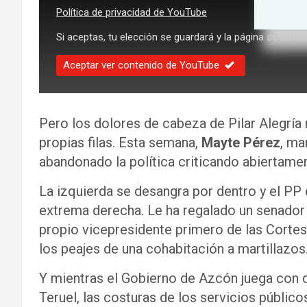
Política de privacidad de YouTube
Si aceptas, tu elección se guardará y la página se refre
Aceptar ver contenido de YouTube
Pero los dolores de cabeza de Pilar Alegría 
propias filas. Esta semana,
Mayte Pérez
, m
abandonado la política criticando abiertamen
La izquierda se desangra por dentro y el PP
extrema derecha. Le ha regalado un senador 
propio vicepresidente primero de las Cortes 
los peajes de una cohabitación a martillazos
Y mientras el Gobierno de Azcón juega con d
Teruel, las costuras de los servicios públic