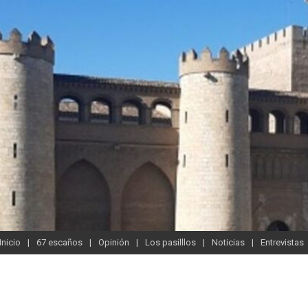
Inicio
67 escaños
Opinión
Los pasilllos
Noticias
Entrevistas