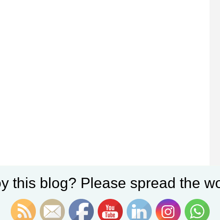
y this blog? Please spread the wo
ube para ver este vídeo.
Al aceptar podrás acceder a
ero.