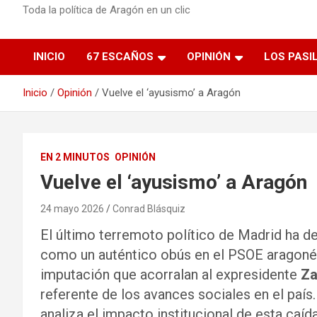
Toda la política de Aragón en un clic
INICIO
67 ESCAÑOS
OPINIÓN
LOS PASI
Inicio
Opinión
Vuelve el ‘ayusismo’ a Aragón
EN 2 MINUTOS
OPINIÓN
Vuelve el ‘ayusismo’ a Aragón
24 mayo 2026
Conrad Blásquiz
El último terremoto político de Madrid ha de
como un auténtico obús en el PSOE aragoné
imputación que acorralan al expresidente
Za
referente de los avances sociales en el país. 
analiza el impacto institucional de esta ca