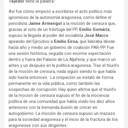
Tejedor
tiene la palabra.”
Así fue cómo empezó a escribirse el acto político más
ignomioso de la autonomía aragonesa, como define el
periodista
Jaime Armengol
a la moción de censura que,
gracias al voto de un trásfuga del PP,
Emilio Gomáriz
,
supuso la llegada al poder del socialista
José Marco
apeando del Ejecutivo a
Emilio Eiroa
, que lideraba desde
hacía año y medio un gobierno de coalición PAR-PP. Fue
una sesión histórica, seguida con enorme expectación
dentro y fuera del Palacio de La Aljafería, y que marcó un
antes y un después en la política aragonesa. Tras el triunfo
de la moción de censura, nada siguió siendo lo que había
sido hasta entonces. La crispación se instaló de forma
permanente en la vida pública, como también las
sospechas de corrupción. Hay quien afirma que el triunfo
de la moción de censura supuso el fin de la inocencia
política de una comunidad que había vivido los diez años
anteriores con la tremenda ilusión de crecer en
autogobierno. La moción de censura supuso un mazazo
para la sociedad aragonesa y el inicio de la fractura de los
aragoneses con sus dirigentes.