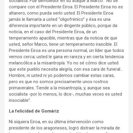
socialista. Fue demoledor en su ataque a Marco: “No se
compare con el Presidente Eiroa. El Presidente Eiroa no es
altanero, como pueda serlo usted. El Presidente Eiroa
jamás le llamaría a usted “oligofrénico” y ésa es una
diferencia importante en un dirigente público, porque da
noticia, en el caso del Presidente Eiroa, de un
temperamento apacible, mientras que da noticia de que
usted, señor Marco, tiene un temperamento irascible. El
Presidente Eiroa es una persona normal, un líder que todos
vemos cerca; usted le gana en rareza y en cierta tendencia
melancólica a la misantropía. Yo no sé cómo dice usted
que este pueblo necesita alegría, con esa cara de funeral…
Hombre, ni usted ni yo podemos cambiar estas caras,
pero es que no somos precisamente unos rostros
primaverales. Tiende a la misantropía, y, aunque sea
socialista -por lo menos, lo dice-, muchas veces es usted
insociable”.
La felicidad de Gomáriz
Ni siquiera Eiroa, en su última intervención como
presidente de los aragoneses, logró distraer la mirada de