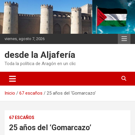
Saltar
al
contenido
viernes, agosto 7, 2026
desde la Aljafería
Toda la política de Aragón en un clic
Inicio
67 escaños
25 años del ‘Gomarcazo’
67 ESCAÑOS
25 años del ‘Gomarcazo’