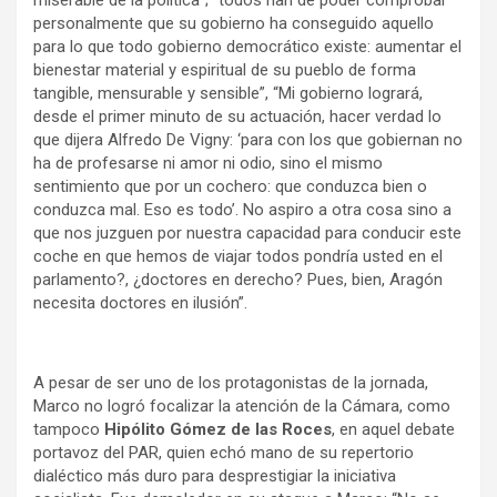
miserable de la política”; “todos han de poder comprobar
personalmente que su gobierno ha conseguido aquello
para lo que todo gobierno democrático existe: aumentar el
bienestar material y espiritual de su pueblo de forma
tangible, mensurable y sensible”, “Mi gobierno logrará,
desde el primer minuto de su actuación, hacer verdad lo
que dijera Alfredo De Vigny: ‘para con los que gobiernan no
ha de profesarse ni amor ni odio, sino el mismo
sentimiento que por un cochero: que conduzca bien o
conduzca mal. Eso es todo’. No aspiro a otra cosa sino a
que nos juzguen por nuestra capacidad para conducir este
coche en que hemos de viajar todos pondría usted en el
parlamento?, ¿doctores en derecho? Pues, bien, Aragón
necesita doctores en ilusión”.
A pesar de ser uno de los protagonistas de la jornada,
Marco no logró focalizar la atención de la Cámara, como
tampoco
Hipólito Gómez de las Roces
, en aquel debate
portavoz del PAR, quien echó mano de su repertorio
dialéctico más duro para desprestigiar la iniciativa