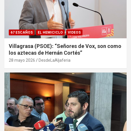
67 ESCAÑOS
EL HEMICICLO
VIDEOS
Villagrasa (PSOE): “Señores de Vox, son como
los aztecas de Hernán Cortés”
28 mayo 2026
DesdeLaAljaferia