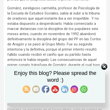
Gomáriz, exreligioso carmelita, profesor de Psicología de
la Escuela de Estudios Sociales, sabía al subir a la tribuna
de oradores que aquel instante iba a ser irrepetible. Y no
estaba dispuesto a desperdiciarlo. Había comenzado a
marcar distancias con la disciplina de los populares seis
meses antes, cuando en noviembre de 1992 abandonó
definitivamente la disciplina del grupo del PP en las Cortes
de Aragón y se pasó al Grupo Mixto. Fue su segunda
intentona y la definitiva, porque el primer intento resultó
fallido cuando recibió el cariño que su partido hasta
entonces le había negado. Las consecuencias de aquel
primer conato tránsfuga de Gomáriz, durante el cual tuvo
tiempo de coquetear con el Partido Aragonés
Enjoy this blog? Please spread the
Independiente, un partido de orígenes nada claros, fueron
word :)
minimizadas por la coalición gobernante. Pero dejó ver una
vía de agua en la hasta entonces sólida mayoría de 34
diputados del Gobierno PAR-PP.
Y José Marco no estaba dispuesto a desaprovechar esa
fisura que se agrandó de forma descomunal cuando
Gomáriz, ya instalado en el Grupo Mixto, votó en contra de