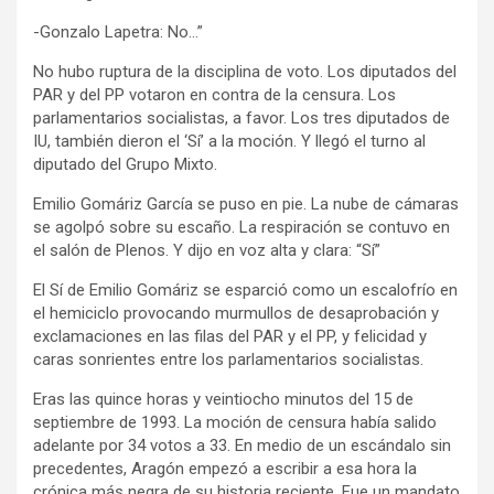
-Gonzalo Lapetra: No…”
No hubo ruptura de la disciplina de voto. Los diputados del
PAR y del PP votaron en contra de la censura. Los
parlamentarios socialistas, a favor. Los tres diputados de
IU, también dieron el ‘Sí’ a la moción. Y llegó el turno al
diputado del Grupo Mixto.
Emilio Gomáriz García se puso en pie. La nube de cámaras
se agolpó sobre su escaño. La respiración se contuvo en
el salón de Plenos. Y dijo en voz alta y clara: “Sí”
El Sí de Emilio Gomáriz se esparció como un escalofrío en
el hemiciclo provocando murmullos de desaprobación y
exclamaciones en las filas del PAR y el PP, y felicidad y
caras sonrientes entre los parlamentarios socialistas.
Eras las quince horas y veintiocho minutos del 15 de
septiembre de 1993. La moción de censura había salido
adelante por 34 votos a 33. En medio de un escándalo sin
precedentes, Aragón empezó a escribir a esa hora la
crónica más negra de su historia reciente. Fue un mandato