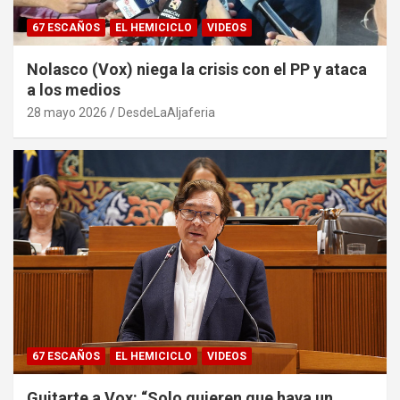
67 ESCAÑOS
EL HEMICICLO
VIDEOS
Nolasco (Vox) niega la crisis con el PP y ataca
a los medios
28 mayo 2026
DesdeLaAljaferia
67 ESCAÑOS
EL HEMICICLO
VIDEOS
Guitarte a Vox: “Solo quieren que haya un