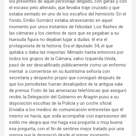
los presentes de aquel personaje delgado, con gafas y con
el escaso pelo alterado, que llevaba traje cruzado y que
estaba sentado en uno de los escaños del hemiciclo. En el
fondo, Emilio Gomáriz estaba atravesando en aquel
momento por unos instantes de felicidad. Los flashes de
las cámaras y los cientos de ojos que se pegaban a su
huesuda figura no dejaban lugar a dudas: él era el
protagonista de la historia. Era el diputado 34, el que
quitaba o daba las mayorías. Mimado hasta entonces por
todos los grupos de la Cámara, salvo Izquierda Unida,
pasó de ser descalificado públicamente como un enfermo
mental a convertirse en su ilustrísima señoría con
secretaria y despacho propio que consiguió después de
que los periodistas fueran desalojados de la antigua sala
de prensa. Fruto de las amenazas telefónicas que aseguró
recibir, la Delegación del Gobierno en Aragón puso a su
disposición escoltas de la Policía y un coche oficial.
Enviaba a los medios de comunicación entrevistas que él
mismo se hacía, que solía acompañar con expresiones del
estilo me alegra que me haga esa pregunta o muy buena
esa pregunta, con el fin de sentirse mejor tratado por una
prensa que le despreció desde el primer momento.