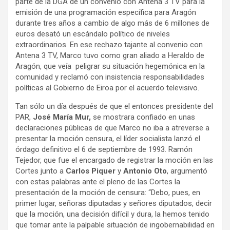
parte de la DGA de un convenio con Antena 3 TV para la
emisión de una programación específica para Aragón
durante tres años a cambio de algo más de 6 millones de
euros desató un escándalo político de niveles
extraordinarios. En ese rechazo tajante al convenio con
Antena 3 TV, Marco tuvo como gran aliado a Heraldo de
Aragón, que veía peligrar su situación hegemónica en la
comunidad y reclamó con insistencia responsabilidades
políticas al Gobierno de Eiroa por el acuerdo televisivo.
Tan sólo un día después de que el entonces presidente del
PAR,
José María Mur,
se mostrara confiado en unas
declaraciones públicas de que Marco no iba a atreverse a
presentar la moción censura, el líder socialista lanzó el
órdago definitivo el 6 de septiembre de 1993. Ramón
Tejedor, que fue el encargado de registrar la moción en las
Cortes junto a
Carlos Piquer
y
Antonio Oto
, argumentó
con estas palabras ante el pleno de las Cortes la
presentación de la moción de censura: “Debo, pues, en
primer lugar, señoras diputadas y señores diputados, decir
que la moción, una decisión difícil y dura, la hemos tenido
que tomar ante la palpable situación de ingobernabilidad en