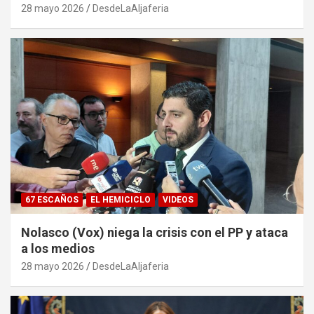
28 mayo 2026
DesdeLaAljaferia
67 ESCAÑOS
EL HEMICICLO
VIDEOS
Nolasco (Vox) niega la crisis con el PP y ataca
a los medios
28 mayo 2026
DesdeLaAljaferia