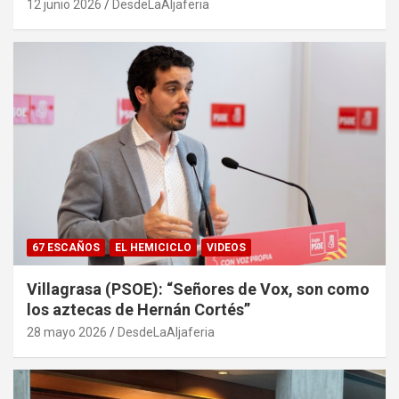
12 junio 2026
DesdeLaAljaferia
67 ESCAÑOS
EL HEMICICLO
VIDEOS
Villagrasa (PSOE): “Señores de Vox, son como
los aztecas de Hernán Cortés”
28 mayo 2026
DesdeLaAljaferia