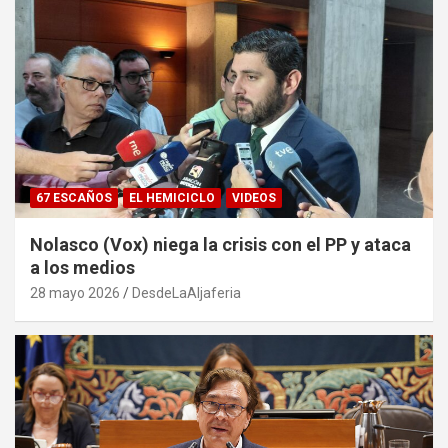
67 ESCAÑOS
EL HEMICICLO
VIDEOS
Nolasco (Vox) niega la crisis con el PP y ataca
a los medios
28 mayo 2026
DesdeLaAljaferia