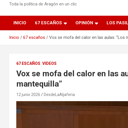
Toda la política de Aragón en un clic
INICIO
67 ESCAÑOS
OPINIÓN
LOS PASI
Inicio
67 escaños
Vox se mofa del calor en las aulas: “Los 
67 ESCAÑOS
VIDEOS
Vox se mofa del calor en las a
mantequilla”
12 junio 2026
DesdeLaAljaferia