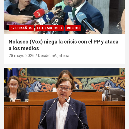
67 ESCAÑOS
EL HEMICICLO
VIDEOS
Nolasco (Vox) niega la crisis con el PP y ataca
a los medios
28 mayo 2026
DesdeLaAljaferia