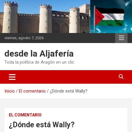
Saltar
al
contenido
viernes, agosto 7, 2026
desde la Aljafería
Toda la política de Aragón en un clic
Inicio
El comentario
¿Dónde está Wally?
EL COMENTARIO
¿Dónde está Wally?