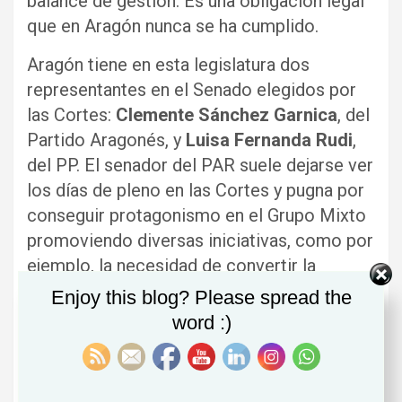
balance de gestión. Es una obligación legal
que en Aragón nunca se ha cumplido.
Aragón tiene en esta legislatura dos
representantes en el Senado elegidos por
las Cortes:
Clemente Sánchez Garnica
, del
Partido Aragonés, y
Luisa Fernanda Rudi
,
del PP. El senador del PAR suele dejarse ver
los días de pleno en las Cortes y pugna por
conseguir protagonismo en el Grupo Mixto
promoviendo diversas iniciativas, como por
ejemplo, la necesidad de convertir la
Cámara Alta en la casa de las autonomías. A
Enjoy this blog? Please spread the
Sánchez Garnica no le resulta nada cómodo
word :)
ser oposición en Madrid al Gobierno de
Pedro Sánchez y que su partido gobierne en
Aragón en el cuatripartito.