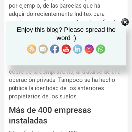
por ejemplo, de las parcelas que ha
adquirido recientemente Inditex para
ampliar sus instalaciones. Fuentes oficiales
Enjoy this blog? Please spread the
subrayan que esos suelos que ha comprado
word :)
la empresa de Amancio Ortega se
encuentran en el ámbito de Plaza, si bien
pertenecían a unos particulares. El Gobierno
autonómico se ha negado a informar del
coste de la compraventa, al tratarse de una
operación privada. Tampoco se ha hecho
pública la identidad de los anteriores
propietarios de los suelos.
Más de 400 empresas
instaladas