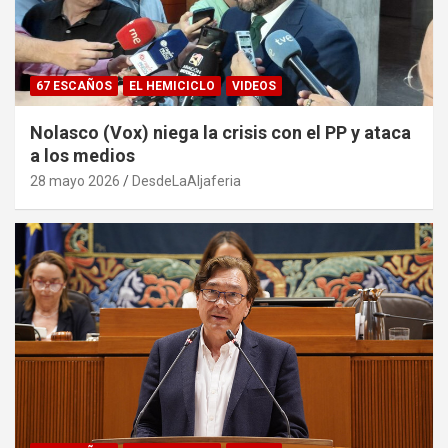
67 ESCAÑOS
EL HEMICICLO
VIDEOS
Nolasco (Vox) niega la crisis con el PP y ataca
a los medios
28 mayo 2026
DesdeLaAljaferia