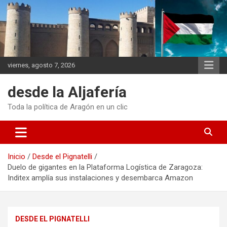
Saltar
al
contenido
viernes, agosto 7, 2026
desde la Aljafería
Toda la política de Aragón en un clic
Inicio
Desde el Pignatelli
Duelo de gigantes en la Plataforma Logística de Zaragoza:
Inditex amplía sus instalaciones y desembarca Amazon
DESDE EL PIGNATELLI