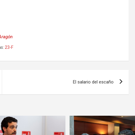
 Aragón
s:
23-F
El salario del escaño