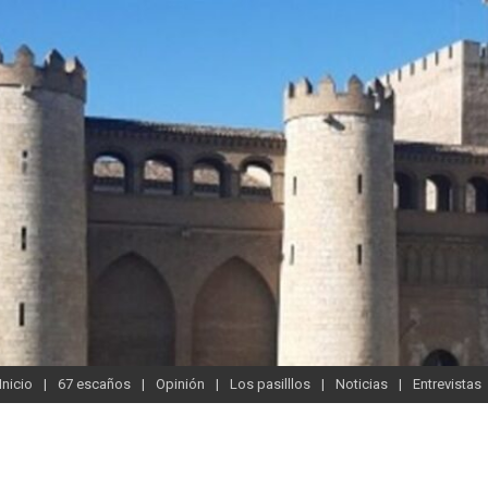
Inicio
67 escaños
Opinión
Los pasilllos
Noticias
Entrevistas