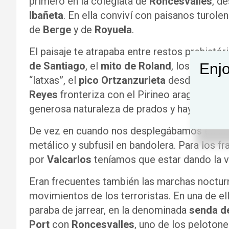
primero en la colegiata de
Roncesvalles
, d
Ibañeta
. En ella conviví con paisanos turol
de
Berge
y de
Royuela
.
El paisaje te atrapaba entre restos prehistór
de Santiago
, el
mito de Roland
, los búnquer
Enjo
“latxas”, el
pico Ortzanzurieta
desde el que
Reyes
fronteriza con el Pirineo aragonés y c
generosa naturaleza de prados y hayas.
De vez en cuando nos desplegábamos en el 
metálico y subfusil en bandolera. Para los 
por
Valcarlos
teníamos que estar dando la vi
Eran frecuentes también las marchas noctur
movimientos de los terroristas. En una de el
paraba de jarrear, en la denominada
senda d
Port
con
Roncesvalles
, uno de los peloto