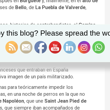
espués en
Burguete
y, finalmente, en el
alto de
enses de
Bello
, de
La Puebla de Valverde
,
icos, historias de contrabandistas, el
Camino
es de la posguerra, las ovejas lanudas
y this blog? Please spread the wo
 divisábamos la
Mesa de los Tres
on Francia, los escalofriantes desniveles y la
paso fronterizo de
Valcarlos
, con casco
franceses que entraban en España
va imagen de un país militarizado.
nas para teóricamente impedir los
las, en una noche de perros en la que no
e Napoléon
, que une
Saint Jean Pied de
nes, que siempre iban acompañados de