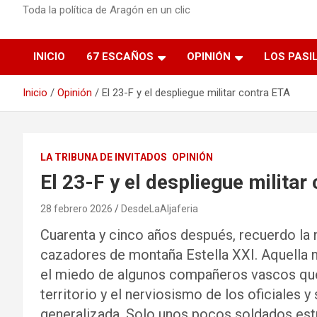
Toda la política de Aragón en un clic
INICIO
67 ESCAÑOS
OPINIÓN
LOS PASI
Inicio
Opinión
El 23-F y el despliegue militar contra ETA
LA TRIBUNA DE INVITADOS
OPINIÓN
El 23-F y el despliegue militar
28 febrero 2026
DesdeLaAljaferia
Cuarenta y cinco años después, recuerdo la n
cazadores de montaña Estella XXI. Aquella
el miedo de algunos compañeros vascos que
territorio y el nerviosismo de los oficiales y
generalizada. Solo unos pocos soldados estu