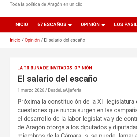
Toda la política de Aragón en un clic
INICIO
67 ESCAÑOS
OPINIÓN
LOS PASI
Inicio
Opinión
El salario del escaño
LA TRIBUNA DE INVITADOS
OPINIÓN
El salario del escaño
1 marzo 2026
DesdeLaAljaferia
Próxima la constitución de la XII legislatura
cuestiones que nunca surgen en las campañas
el desarrollo de la labor legislativa y de co
de Aragón otorga a los diputados y diputadas
miembros de la Cámara…si se puede llamar as