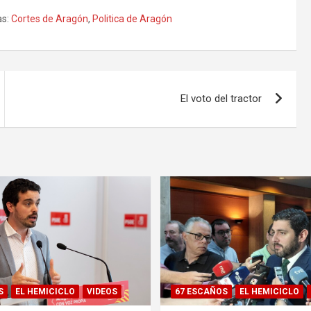
s:
Cortes de Aragón
,
Politica de Aragón
El voto del tractor
S
EL HEMICICLO
VIDEOS
67 ESCAÑOS
EL HEMICICLO