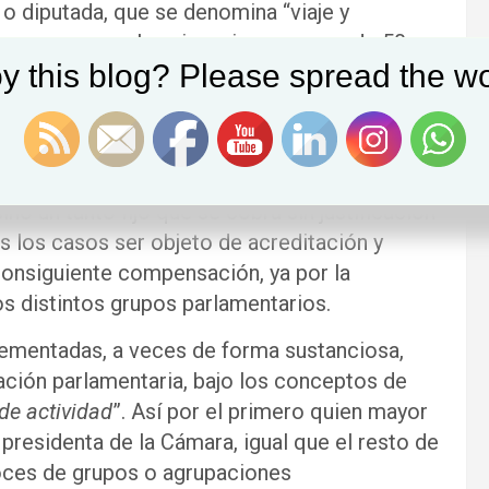
 o diputada, que se denomina “viaje y
 euros mensuales si se vive a menos de 50
y this blog? Please spread the wo
i se vive a más de 150. Curiosamente, estas
 2.462,41 si se es miembros de la Mesa, como
fuera mayor.
ar por desplazamientos concretos y reales
o un tanto fijo que se cobra sin justificación
s los casos ser objeto de acreditación y
consiguiente compensación, ya por la
s distintos grupos parlamentarios.
rementadas, a veces de forma sustanciosa,
ación parlamentaria, bajo los conceptos de
e actividad
”. Así por el primero quien mayor
presidenta de la Cámara, igual que el resto de
oces de grupos o agrupaciones