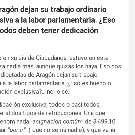
agón dejan su trabajo ordinario
siva a la labor parlamentaria. ¿Eso
odos deben tener dedicación
o en su día de Ciudadanos, estuvo en este
za nadie más, aunque quizás los haya. Eso nos
y diputadas de Aragón dejan su trabajo
a a la labor parlamentaria. ¿Eso es bueno o
ión exclusiva?… no lo sé.
cación exclusiva, todos o casi todos,
ral dos tipos de retribuciones. Una que
 denominada “
asignación común
” de 3.499,10
mar
“por ir”
( que no se ría nadie)
,
y que varía