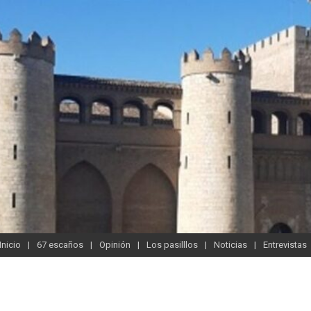
Inicio
67 escaños
Opinión
Los pasilllos
Noticias
Entrevistas