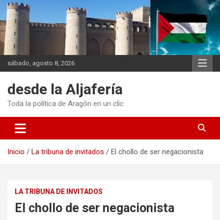
Saltar
al
contenido
sábado, agosto 8, 2026
desde la Aljafería
Toda la política de Aragón en un clic
Inicio
La tribuna de invitados
El chollo de ser negacionista
LA TRIBUNA DE INVITADOS
El chollo de ser negacionista