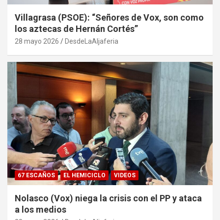
Villagrasa (PSOE): “Señores de Vox, son como
los aztecas de Hernán Cortés”
28 mayo 2026
DesdeLaAljaferia
67 ESCAÑOS
EL HEMICICLO
VIDEOS
Nolasco (Vox) niega la crisis con el PP y ataca
a los medios