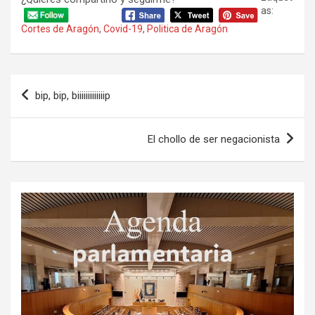
as:
Cortes de Aragón
,
Covid-19
,
Politica de Aragón
Navegación
bip, bip, biiiiiiiiiiiiip
de
entradas
El chollo de ser negacionista