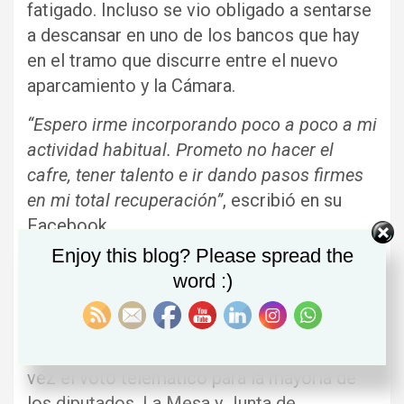
fatigado. Incluso se vio obligado a sentarse
a descansar en uno de los bancos que hay
en el tramo que discurre entre el nuevo
aparcamiento y la Cámara.
“Espero irme incorporando poco a poco a mi
actividad habitual. Prometo no hacer el
cafre, tener talento e ir dando pasos firmes
en mi total recuperación”
, escribió en su
Facebook.
Enjoy this blog? Please spread the
Voto telemático para todos
word :)
El día que Sergio Ortiz regresó a la
actividad parlamentaria, las Cortes de
Aragón pusieron en práctica por primera
vez el voto telemático para la mayoría de
los diputados. La Mesa y Junta de