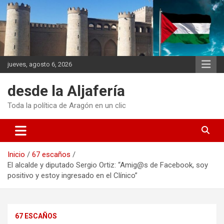
Saltar
al
contenido
jueves, agosto 6, 2026
desde la Aljafería
Toda la política de Aragón en un clic
Inicio
67 escaños
El alcalde y diputado Sergio Ortiz: “Amig@s de Facebook, soy
positivo y estoy ingresado en el Clínico”
67 ESCAÑOS