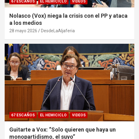
67 ESCAÑOS
EL HEMICICLO
VIDEOS
Nolasco (Vox) niega la crisis con el PP y ataca
a los medios
28 mayo 2026
DesdeLaAljaferia
67 ESCAÑOS
EL HEMICICLO
VIDEOS
Guitarte a Vox: “Solo quieren que haya un
monopartidismo, el suyo”