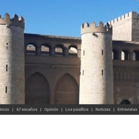
Inicio
67 escaños
Opinión
Los pasilllos
Noticias
Entrevistas