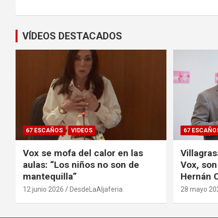
entradas
VÍDEOS DESTACADOS
67 ESCAÑOS
VIDEOS
67 ESCAÑO
Vox se mofa del calor en las
Villagra
aulas: “Los niños no son de
Vox, son
mantequilla”
Hernán C
12 junio 2026
DesdeLaAljaferia
28 mayo 20