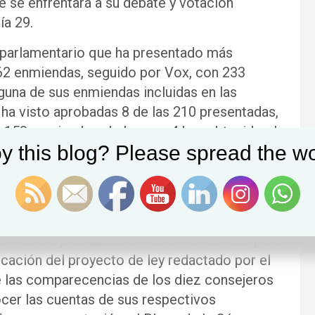
e se enfrentará a su debate y votación
ía 29.
o parlamentario que ha presentado más
362 enmiendas, seguido por Vox, con 233
guna de sus enmiendas incluidas en las
U ha visto aprobadas 8 de las 210 presentadas,
 158 enmiendas, de las que 4 han obtenido el
y this blog? Please spread the wo
to. Los grupos que sustentan al Gobierno –
 conjunto 54 enmiendas, que se han
HA, en solitario, presentó una, que también ha
ón de los presupuestos de la Comunidad para
icación del proyecto de ley redactado por el
e las comparecencias de los diez consejeros
cer las cuentas de sus respectivos