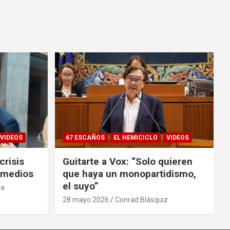
VIDEOS
67 ESCAÑOS
EL HEMICICLO
VIDEOS
crisis
Guitarte a Vox: “Solo quieren
s medios
que haya un monopartidismo,
el suyo”
ia
28 mayo 2026
Conrad Blásquiz