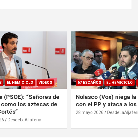
S
EL HEMICICLO
VIDEOS
67 ESCAÑOS
EL HEMICICLO
sa (PSOE): “Señores de
Nolasco (Vox) niega la 
 como los aztecas de
con el PP y ataca a lo
ortés”
28 mayo 2026
DesdeLaAljafer
26
DesdeLaAljaferia