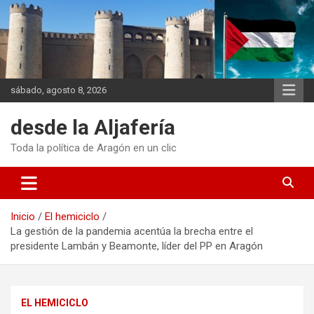
Saltar
al
contenido
sábado, agosto 8, 2026
desde la Aljafería
Toda la política de Aragón en un clic
Inicio
El hemiciclo
La gestión de la pandemia acentúa la brecha entre el
presidente Lambán y Beamonte, líder del PP en Aragón
EL HEMICICLO