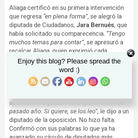
Aliaga certificó en su primera intervención
que regresa
“en plena forma”
, se alegró la
diputada de Ciudadanos,
Jara Bernués
, que
había solicitado su comparecencia.
“Tengo
muchos temas para contar”
, se apresuró a
recalcar Aliaga, quien exprimió cada
segundo de su intervención lanzando los
Enjoy this blog? Please spread the
temas uno a tras otro, a la carrera, casi sin
word :)
coger aire, como un alumno aventajado que
quiere demostrar a su profesor que se lo
sabe todo.
“Aquí tengo 234 folios con
apuntes de la gestión del Departamento del
pasado año. Si quiere, se los leo”
, le dijo a un
diputado de la oposición. No hizo falta.
Confirmó con sus palabras lo que ya ha
avanzado su círculo de diputados más