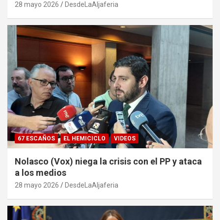
28 mayo 2026
DesdeLaAljaferia
67 ESCAÑOS
EL HEMICICLO
VIDEOS
Nolasco (Vox) niega la crisis con el PP y ataca
a los medios
28 mayo 2026
DesdeLaAljaferia