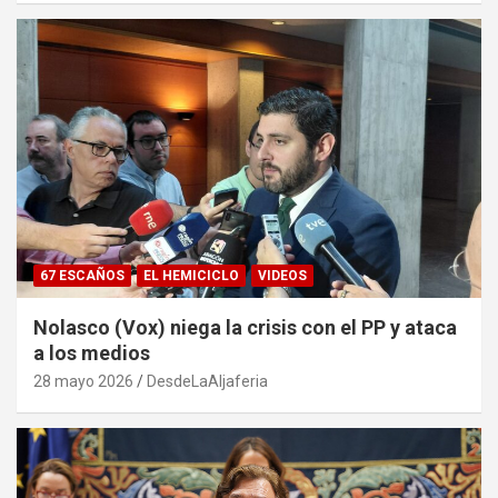
67 ESCAÑOS
EL HEMICICLO
VIDEOS
Nolasco (Vox) niega la crisis con el PP y ataca
a los medios
28 mayo 2026
DesdeLaAljaferia