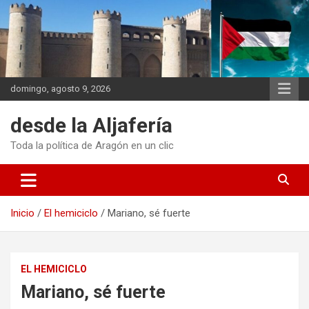
Saltar
al
contenido
domingo, agosto 9, 2026
desde la Aljafería
Toda la política de Aragón en un clic
Inicio
El hemiciclo
Mariano, sé fuerte
EL HEMICICLO
Mariano, sé fuerte