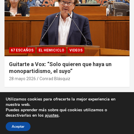
67 ESCAÑOS
EL HEMICICLO
VIDEOS
Guitarte a Vox: “Solo quieren que haya un
monopartidismo, el suyo”
28 mayo 2026
Conrad Blásquiz
Utilizamos cookies para ofrecerte la mejor experiencia en
nuestra web.
Puedes aprender más sobre qué cookies utilizamos o
desactivarlas en los
ajustes
.
Copyright ©2026
desde la Aljafería
Política de privacidad
Tema por:
Theme Horse
Funciona gracias a:
WordPress
Aceptar