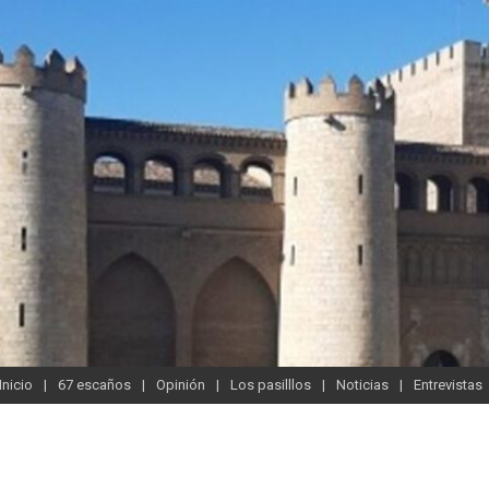
Inicio
67 escaños
Opinión
Los pasilllos
Noticias
Entrevistas