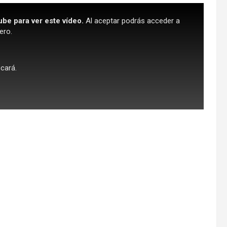
ube para ver este vídeo.
Al aceptar podrás acceder a
ero.
scará.