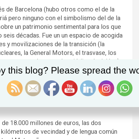
nés de Barcelona (hubo otros como el de la
riá pero ninguno con el simbolismo del de la
obre un patrimonio sentimental para los que
 o seis décadas. Fue un un espacio de acogida
s y movilizaciones de la transición (la
cleares, la General Motors, el trasvase, los
en su casa, el apoyo al periódico Andalán…).
y this blog? Please spread the wo
chadas, y de generar ingresos a través de
dificio. Se trata también, y probablemente
de la junta directiva, de respetar y de no
l aragonesismo, de la emigración y de la
de 18.000 millones de euros, las dos
kilómetros de vecindad y de lengua común