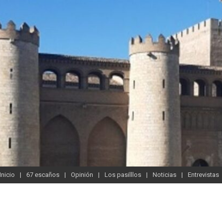
Inicio
67 escaños
Opinión
Los pasilllos
Noticias
Entrevistas