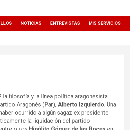
LLLOS
NOTICIAS
ENTREVISTAS
MIS SERVICIOS
la filosofía y la línea política aragonesista.
Partido Aragonés (Par),
Alberto Izquierdo
. Una
a haber ocurrido a algún sagaz ex presidente
ticamente la liquidación del partido
entre otros
Hipólito Gómez de las Roces
en