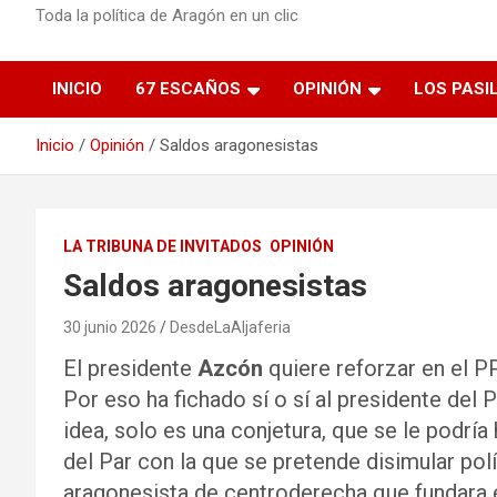
Toda la política de Aragón en un clic
INICIO
67 ESCAÑOS
OPINIÓN
LOS PASI
Inicio
Opinión
Saldos aragonesistas
LA TRIBUNA DE INVITADOS
OPINIÓN
Saldos aragonesistas
30 junio 2026
DesdeLaAljaferia
El presidente
Azcón
quiere reforzar en el PP 
Por eso ha fichado sí o sí al presidente del 
idea, solo es una conjetura, que se le podrí
del Par con la que se pretende disimular polí
aragonesista de centroderecha que fundara 