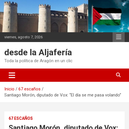
Saltar
al
contenido
viernes, agosto 7, 2026
desde la Aljafería
Toda la política de Aragón en un clic
Inicio
67 escaños
Santiago Morón, diputado de Vox: “El día se me pasa volando”
67 ESCAÑOS
Santiago Morón, diputado de Vox: