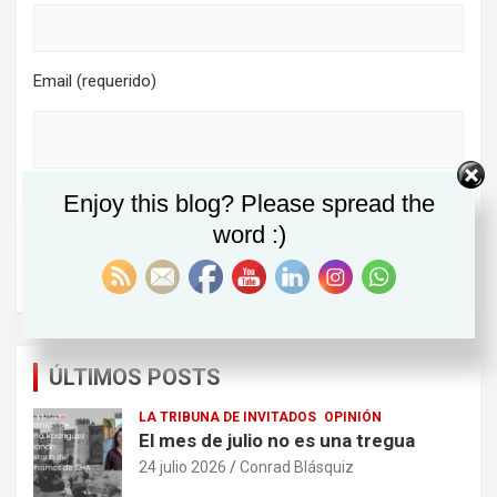
Email (requerido)
He leido y acepto
la política de privacidad
Enjoy this blog? Please spread the
word :)
ÚLTIMOS POSTS
LA TRIBUNA DE INVITADOS
OPINIÓN
El mes de julio no es una tregua
24 julio 2026
Conrad Blásquiz