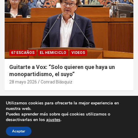
67 ESCAÑOS
EL HEMICICLO
VIDEOS
Guitarte a Vox: “Solo quieren que haya un
monopartidismo, el suyo”
28 mayo 2026
Conrad Blásquiz
Utilizamos cookies para ofrecerte la mejor experiencia en
nuestra web.
Puedes aprender más sobre qué cookies utilizamos o
desactivarlas en los
ajustes
.
Copyright ©2026
desde la Aljafería
Política de privacidad
Tema por:
Theme Horse
Funciona gracias a:
WordPress
Aceptar