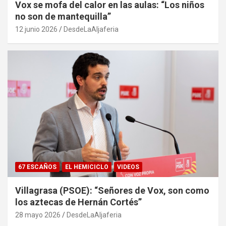
Vox se mofa del calor en las aulas: “Los niños
no son de mantequilla”
12 junio 2026
DesdeLaAljaferia
67 ESCAÑOS
EL HEMICICLO
VIDEOS
Villagrasa (PSOE): “Señores de Vox, son como
los aztecas de Hernán Cortés”
28 mayo 2026
DesdeLaAljaferia