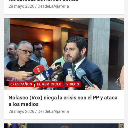
28 mayo 2026
DesdeLaAljaferia
67 ESCAÑOS
EL HEMICICLO
VIDEOS
Nolasco (Vox) niega la crisis con el PP y ataca
a los medios
28 mayo 2026
DesdeLaAljaferia