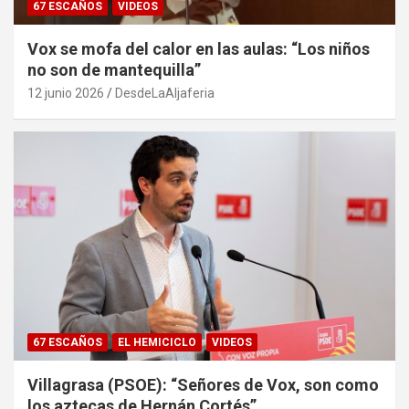
67 ESCAÑOS
VIDEOS
Vox se mofa del calor en las aulas: “Los niños
no son de mantequilla”
12 junio 2026
DesdeLaAljaferia
67 ESCAÑOS
EL HEMICICLO
VIDEOS
Villagrasa (PSOE): “Señores de Vox, son como
los aztecas de Hernán Cortés”