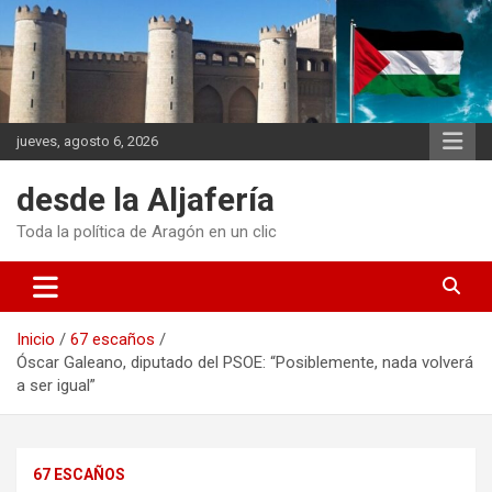
Saltar
al
contenido
jueves, agosto 6, 2026
desde la Aljafería
Toda la política de Aragón en un clic
Inicio
67 escaños
Óscar Galeano, diputado del PSOE: “Posiblemente, nada volverá
a ser igual”
67 ESCAÑOS