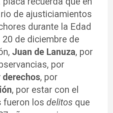
a placa recuerda que en
rio de ajusticiamientos
chores durante la Edad
 20 de diciembre de
ón,
Juan de Lanuza
, por
bservancias, por
y derechos
, por
ción
, por estar con el
 fueron los
delitos
que