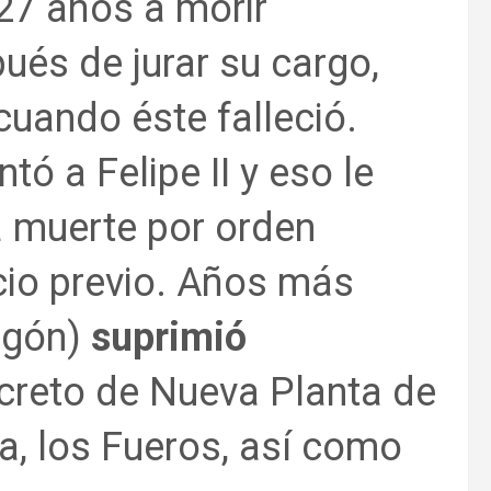
 27 años a morir
pués de jurar su cargo,
uando éste falleció.
ó a Felipe II y eso le
 muerte por orden
icio previo. Años más
agón)
suprimió
creto de Nueva Planta de
ia, los Fueros, así como