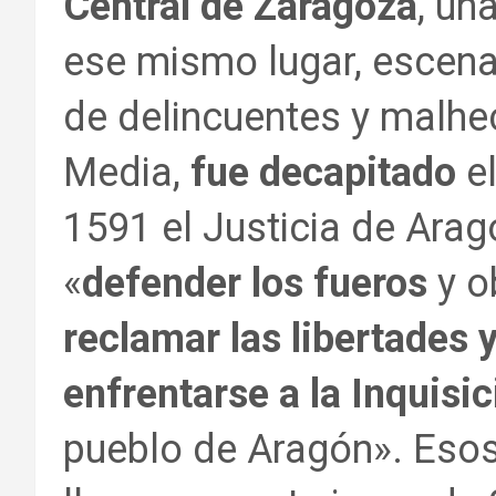
Central de Zaragoza
, un
ese mismo lugar, escena
de delincuentes y malhe
Media,
fue decapitado
el
1591 el Justicia de Arag
«
defender los fueros
y o
reclamar las libertades 
enfrentarse a la Inquisi
pueblo de Aragón». Esos