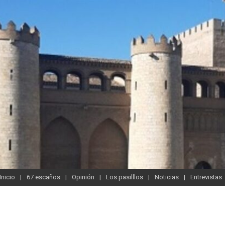
Inicio
67 escaños
Opinión
Los pasilllos
Noticias
Entrevistas